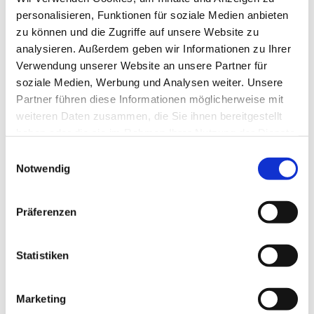
ist frei.
personalisieren, Funktionen für soziale Medien anbieten
zu können und die Zugriffe auf unsere Website zu
analysieren. Außerdem geben wir Informationen zu Ihrer
Verwendung unserer Website an unsere Partner für
soziale Medien, Werbung und Analysen weiter. Unsere
Partner führen diese Informationen möglicherweise mit
Wir sind für Sie da
weiteren Daten zusammen, die Sie ihnen bereitgestellt
haben oder die sie im Rahmen Ihrer Nutzung der Dienste
gesammelt haben.
Auf dieser Website
Einwilligungsauswahl
Notwendig
Feiern
Präferenzen
Leben
Hingehen
Statistiken
Da sein
Verbunden bleiben
Service
Marketing