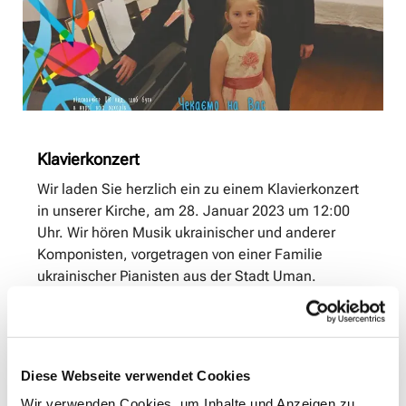
Klavierkonzert
Wir laden Sie herzlich ein zu einem Klavierkonzert
in unserer Kirche, am 28. Januar 2023 um 12:00
Uhr. Wir hören Musik ukrainischer und anderer
Komponisten, vorgetragen von einer Familie
ukrainischer Pianisten aus der Stadt Uman.
Nataliia Abdulina und Yulianna Beziazychna haben
uns mit ihrem Klavierspiel schon während des
Open Monumentendag große Freude bereitet.
Dazu kommt am Samstag noch Gennadi
Diese Webseite verwendet Cookies
Beziazychni. Kommen Sie gerne vorbei. Der Eintritt
Wir verwenden Cookies, um Inhalte und Anzeigen zu