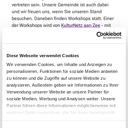
vertreten sein. Unsere Gemeinde ist auch dabei
und wir freuen uns, wenn Sie unseren Stand
besuchen. Daneben finden Workshops statt. Einer
der Workshops wird von
KulturNetz aan Zee
- mit
dem uns
gemeinsame Projekte
verbinden - in
deutscher Sprache angeboten: “
Runter vom Sofa
und zusammen Den Haag entdecken
”.
Diese Webseite verwendet Cookies
In dem Workshop wird das Kulturnetzwerk
vorgestellt. Es wird Ihnen erläutert, wie die
Wir verwenden Cookies, um Inhalte und Anzeigen zu
Transformation von einem herkömmlichen
personalisieren, Funktionen für soziale Medien anbieten
Programmanbieter zu einer Mitmachinitiative
zu können und die Zugriffe auf unsere Website zu
möglich ist. KulturNetz aan Zee zeigt Ihnen, wie
analysieren. Außerdem geben wir Informationen zu Ihrer
leicht es ist, selbst aktiv zu werden.
Verwendung unserer Website an unsere Partner für
soziale Medien, Werbung und Analysen weiter. Unsere
Der Workshop wird in Deutsch abgehalten und
Partner führen diese Informationen möglicherweise mit
richtet sich an alle deutschsprachigen
weiteren Daten zusammen, die Sie ihnen bereitgestellt
Interessenten sowie an alle, die gerne das
haben oder die sie im Rahmen Ihrer Nutzung der Dienste
deutschsprachige Kulturumfeld von Den Haag
gesammelt haben.
Einwilligungsauswahl