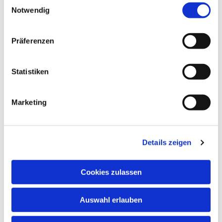
kennenlernen möchten.
Notwendig
Präferenzen
Statistiken
Wir sind für Sie da
Marketing
Auf dieser Website
Details zeigen
Feiern
Leben
Hingehen
Cookies zulassen
Da sein
Verbunden bleiben
Auswahl erlauben
Service