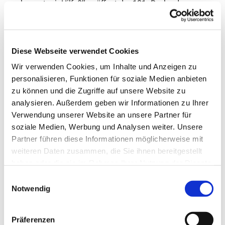
kommt mir Hilfe?“, eröffnet der 121. Psalm des
Alten Testaments: hiermit vergewissert sich der
Rufenden dem Schutz und Vertrauen Gottes bei
Tag und Nacht. In einem Frühwerk widmet sich der
Diese Webseite verwendet Cookies
Norweger Fartein Valen diesem Psalm und zeigt,
wie sehr er noch unter dem Einfluss der deutschen
Wir verwenden Cookies, um Inhalte und Anzeigen zu
Spätromantik steht. Inspiriert vom Text dieses
personalisieren, Funktionen für soziale Medien anbieten
jahrtausendealten Wallfahrtsliedes entstehen
zu können und die Zugriffe auf unsere Website zu
Valens weitschweifige chromatische,
analysieren. Außerdem geben wir Informationen zu Ihrer
variationsreiche Phrasen und lebhafte, spielerische
Verwendung unserer Website an unsere Partner für
Melodien.
soziale Medien, Werbung und Analysen weiter. Unsere
Darin nimmt er hörbar Bezug zu den Werken
Partner führen diese Informationen möglicherweise mit
Brahms, Bruckners, Regers und seines Lehrer Max
weiteren Daten zusammen, die Sie ihnen bereitgestellt
Bruch.
haben oder die sie im Rahmen Ihrer Nutzung der Dienste
gesammelt haben.
Einwilligungsauswahl
Weniger vom Text, als von der Schönheit
Notwendig
norwegischer Volksweisen inspiriert, sind die vier
von Edvard Grieg vertonten Psalmlieder.
Überschwang und Transzendenz verbinden sich in
Präferenzen