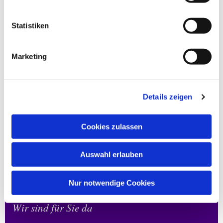
dieser Musik. Auch wenn seine Frau bezeugt, dass
Religiosität keine Rolle gespielt hat, möchte man
Statistiken
doch eine gewisse Todesbereitschaft des damals
gebrechlichen 63-Jährigen heraushören, vor allem
in „I himmelen“.
Marketing
Zwei Kompositionen von Johannes Brahms und
Knut Nystedt flankieren diese spätromantischen
norwegischen Psalmvertonungen.
Details zeigen
Konzerte finden unter den geltenden
Coronamassregeln statt.
Cookies zulassen
Auswahl erlauben
Nur notwendige Cookies
Wir sind für Sie da