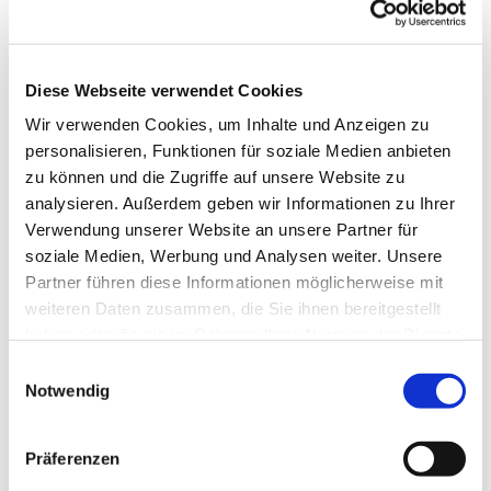
Bratwürstchen und Kartoffelsalat austauschen.
Nach guter alter Tradition wollen wir gerne wieder
ein “Mitbring-Buffett” anbieten, so, wie wir vor der
Diese Webseite verwendet Cookies
Coronazeit auch immer in die Sommerferien
gegangen sind. Kartoffelsalate stehen schon auf
Wir verwenden Cookies, um Inhalte und Anzeigen zu
der Liste. Sie können nach Herzenslust selber
personalisieren, Funktionen für soziale Medien anbieten
entscheiden, ob Sie etwas Herzhaftes, oder etwas
zu können und die Zugriffe auf unsere Website zu
Süßes oder auch Kuchen mitbringen wollen.
analysieren. Außerdem geben wir Informationen zu Ihrer
Außerdem können Sie auch noch im Kleidermarkt
Verwendung unserer Website an unsere Partner für
stöbern.
soziale Medien, Werbung und Analysen weiter. Unsere
Partner führen diese Informationen möglicherweise mit
weiteren Daten zusammen, die Sie ihnen bereitgestellt
haben oder die sie im Rahmen Ihrer Nutzung der Dienste
gesammelt haben.
Einwilligungsauswahl
Notwendig
Wir sind für Sie da
Präferenzen