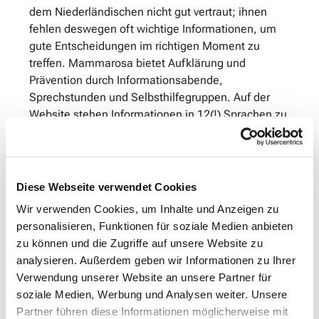
dem Niederländischen nicht gut vertraut; ihnen
fehlen deswegen oft wichtige Informationen, um
gute Entscheidungen im richtigen Moment zu
treffen. Mammarosa bietet Aufklärung und
Prävention durch Informationsabende,
Sprechstunden und Selbsthilfegruppen. Auf der
Website stehen Informationen in 12(!) Sprachen zu
Krankheitsverlauf, medizinischer Betreuung und
Leben im Alltag – viele davon als Audio- und
Videoinformation. Mammarosa richtet sich mit der
Website an die circa 2 Millionen Frauen in den
Diese Webseite verwendet Cookies
Niederlanden, die von dieser Hilfe profitieren
Wir verwenden Cookies, um Inhalte und Anzeigen zu
können.
personalisieren, Funktionen für soziale Medien anbieten
zu können und die Zugriffe auf unsere Website zu
Wie ist Mammarosa entstanden?
Die Stiftung
analysieren. Außerdem geben wir Informationen zu Ihrer
wurde von Lide van der Vegt aus Den Haag
Verwendung unserer Website an unsere Partner für
gegründet. Sie ist selber als Krebserkrankte vielen
soziale Medien, Werbung und Analysen weiter. Unsere
anderen betroffenen Frauen begegnet und hat
Partner führen diese Informationen möglicherweise mit
dabei erlebt, wie sehr diese Hilfe benötigen.