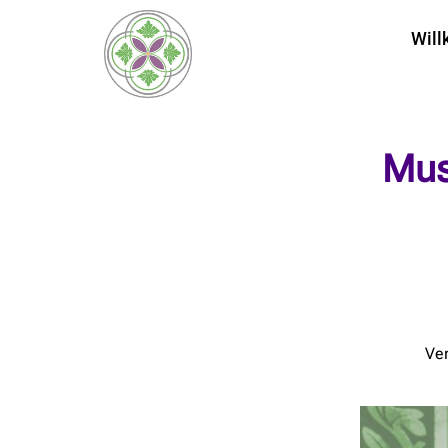
Wil
Mus
Ver