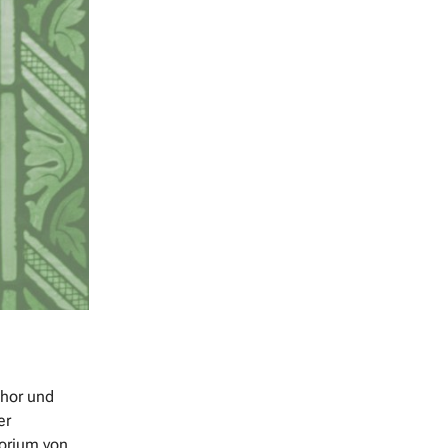
chor und
er
orium von