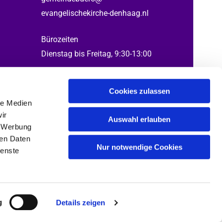
evangelischekirche-denhaag.nl
Bürozeiten
Dienstag bis Freitag, 9:30-13:00
Cookies zulassen
le Medien
ed by Gabi, Henning, Katrin, Thomas
ir
Auswahl erlauben
, Werbung
ren Daten
Nur notwendige Cookies
ienste
g
Details zeigen