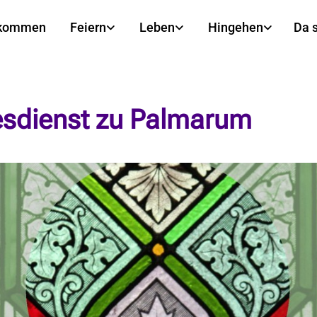
lkommen
Feiern
Leben
Hingehen
Da 
esdienst zu Palmarum