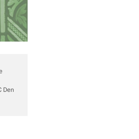
e
C Den