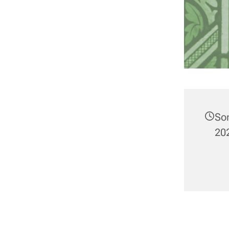
So
202