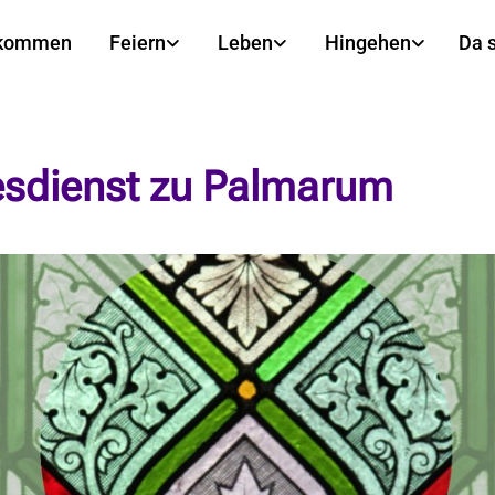
lkommen
Feiern
Leben
Hingehen
Da 
esdienst zu Palmarum