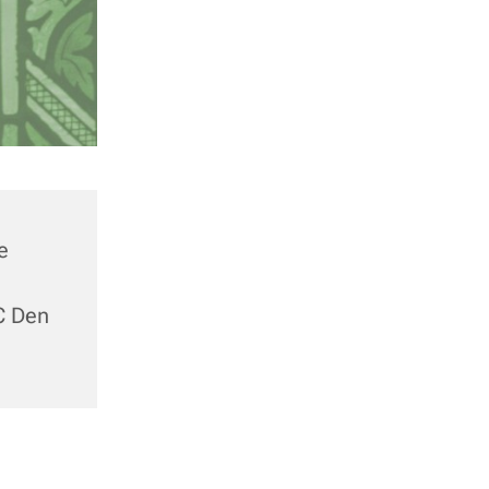
e
C Den