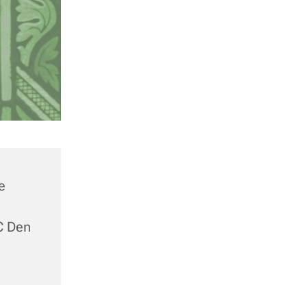
e
C Den