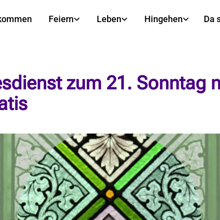
lkommen
Feiern
Leben
Hingehen
Da 
esdienst zum 21. Sonntag 
atis