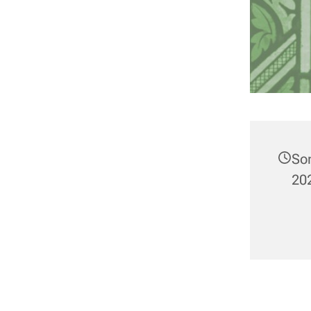
So
202