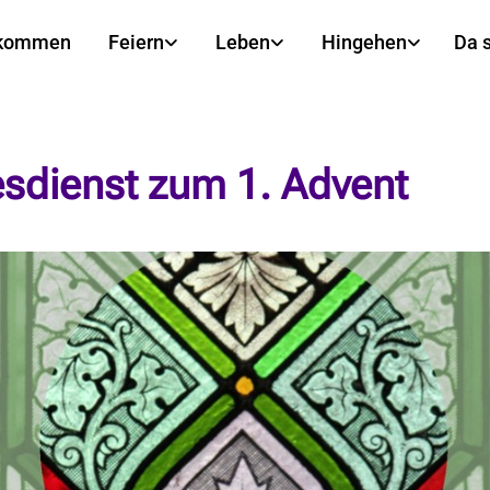
lkommen
Feiern
Leben
Hingehen
Da 
esdienst zum 1. Advent