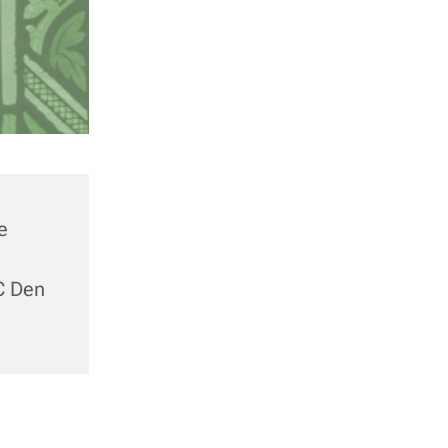
e
C Den