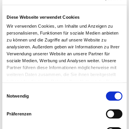
hat HUV unter der Leitung von Johannes Gierl ein
vielfältiges Programm zusammengestellt, das vier
Diese Webseite verwendet Cookies
Jahrhunderte Chormusik umfasst.
Musik von unter anderen Händel, Sweelinck,
Wir verwenden Cookies, um Inhalte und Anzeigen zu
Vivaldi und Lang.
personalisieren, Funktionen für soziale Medien anbieten
zu können und die Zugriffe auf unsere Website zu
Beginn ist 15:00 Uhr. Tickets sind ab 25 Euro
hier
analysieren. Außerdem geben wir Informationen zu Ihrer
erhältlich.
Verwendung unserer Website an unsere Partner für
soziale Medien, Werbung und Analysen weiter. Unsere
Partner führen diese Informationen möglicherweise mit
weiteren Daten zusammen, die Sie ihnen bereitgestellt
haben oder die sie im Rahmen Ihrer Nutzung der Dienste
gesammelt haben.
Einwilligungsauswahl
Wir sind für Sie da
Notwendig
Präferenzen
Auf dieser Website