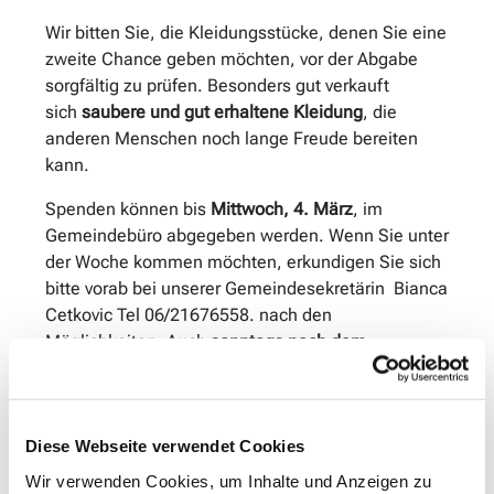
Wir bitten Sie, die Kleidungsstücke, denen Sie eine
zweite Chance geben möchten, vor der Abgabe
sorgfältig zu prüfen. Besonders gut verkauft
sich
saubere und gut erhaltene Kleidung
, die
anderen Menschen noch lange Freude bereiten
kann.
Spenden können bis
Mittwoch, 4. März
, im
Gemeindebüro abgegeben werden. Wenn Sie unter
der Woche kommen möchten, erkundigen Sie sich
bitte vorab bei unserer Gemeindesekretärin Bianca
Cetkovic Tel 06/21676558. nach den
Möglichkeiten. Auch
sonntags nach dem
Gottesdienst
nehmen wir Ihre Spenden gerne
entgegen. Möchten Sie sich in unserer Gemeinde
engagieren? Dann melden Sie sich gern bei uns –
Diese Webseite verwendet Cookies
wir freuen uns über jede helfende Hand! Rund um
unsere Märkte gibt es viele Möglichkeiten mit
Wir verwenden Cookies, um Inhalte und Anzeigen zu