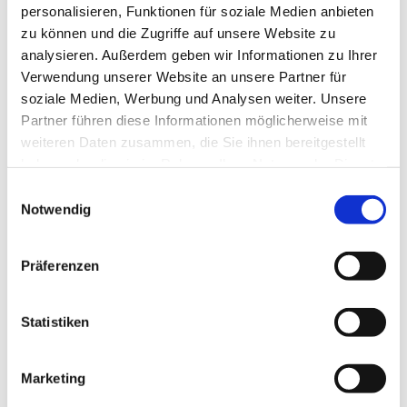
anzupacken: vom Aufbauen der Kleiderständer
personalisieren, Funktionen für soziale Medien anbieten
über das Sortieren und Aufhängen der Kleidung,
zu können und die Zugriffe auf unsere Website zu
das Vorbereiten der Räumlichkeiten und
analysieren. Außerdem geben wir Informationen zu Ihrer
Kuchenbacken bis hin zur Unterstützung im
Verwendung unserer Website an unsere Partner für
Verkauf und in der Küche am Markttag selbst. Die
soziale Medien, Werbung und Analysen weiter. Unsere
Vorbereitungen für den nächsten Kleidermarkt
Partner führen diese Informationen möglicherweise mit
starten am
3. März
– machen Sie mit, es lohnt
weiteren Daten zusammen, die Sie ihnen bereitgestellt
sich!
haben oder die sie im Rahmen Ihrer Nutzung der Dienste
gesammelt haben.
Einwilligungsauswahl
Unsere Treffen bieten dabei nicht nur Raum zum
Notwendig
Planen und Arbeiten, sondern auch Zeit für
Gemeinschaft bei Kaffee und Tee und für einen
wertschätzenden Austausch miteinander.
Präferenzen
Gerne stehen Ihnen Simone und Ursi bei Fragen
zur Verfügung.
Statistiken
Marketing
---Text von Ursi---