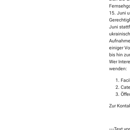
Fernsehgo
15. Juni 
Gerechtigk
Juni stat
ukrainisch
Aufnahme 
einiger Vo
bis hin z
Wer Inter
wenden:
Faci
Cate
Öffe
Zur Konta
---Text vo