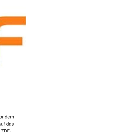
vor dem
auf das
s ZDF-