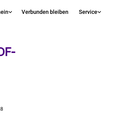
sein
Verbunden bleiben
Service
DF-
28