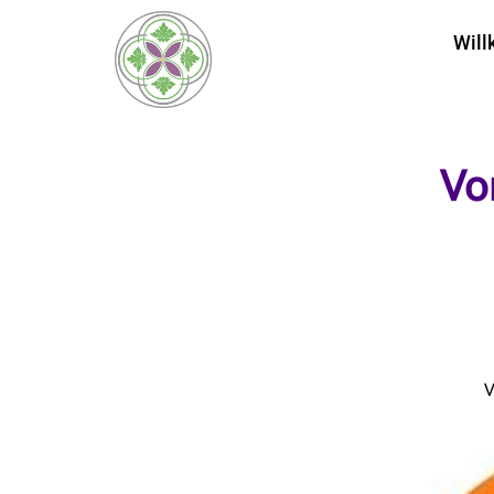
Wil
Vo
V