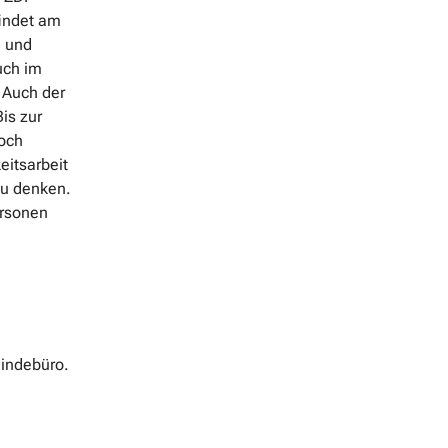
findet am
e und
uch im
 Auch der
is zur
och
eitsarbeit
zu denken.
ersonen
indebüro.