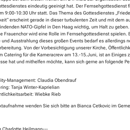
ttesdienstes eindeutig geeinigt hat. Der Fernsehgottesdienst 
um 9:00-10:30 Uhr statt. Das Thema des Gottesdienstes „Fried
eit“ erscheint gerade in dieser turbulenten Zeit und mit dem a
tfindenden NATO-Gipfel in Den Haag wichtig, um Halt zu geben.
e Frauenchor wird eine Rolle im Fernsehgottesdienst spielen. B
und Ausstrahlung dieses großen Events bedarf es allerdings n
rbereitung. Von der Vorbesichtigung unserer Kirche, Öffentlichk
um Catering für die Kameracrew am 13.-15.Juni, ist an Einiges 
esse hat und mithelfen möchte, kann sich gerne an folgende P
lity-Management: Claudia Obendrauf
ring: Tanja Winter-Kaprielian
ntlichkeitsarbeit: Wiebke Rieb
ktaufnahme wenden Sie sich bitte an Bianca Cetkovic im Geme
n Charlotte Heilmann---